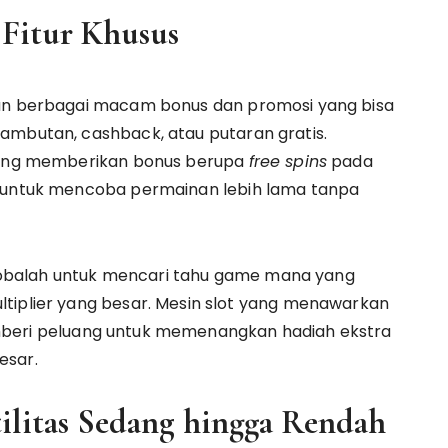
 Fitur Khusus
kan berbagai macam bonus dan promosi yang bisa
ambutan, cashback, atau putaran gratis.
ering memberikan bonus berupa
free spins
pada
s untuk mencoba permainan lebih lama tanpa
obalah untuk mencari tahu game mana yang
ltiplier yang besar. Mesin slot yang menawarkan
beri peluang untuk memenangkan hadiah ekstra
esar.
tilitas Sedang hingga Rendah