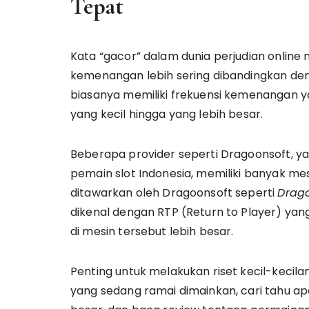
Tepat
Kata “gacor” dalam dunia perjudian onlin
kemenangan lebih sering dibandingkan den
biasanya memiliki frekuensi kemenangan yan
yang kecil hingga yang lebih besar.
Beberapa provider seperti Dragoonsoft, ya
pemain slot Indonesia, memiliki banyak mes
ditawarkan oleh Dragoonsoft seperti
Drago
dikenal dengan RTP (Return to Player) yan
di mesin tersebut lebih besar.
Penting untuk melakukan riset kecil-kecil
yang sedang ramai dimainkan, cari tahu