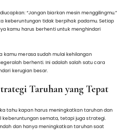
 diucapkan: “Jangan biarkan mesin menggilingmu.”
ika keberuntungan tidak berpihak padamu. Setiap
anya kamu harus berhenti untuk menghindari
ika kamu merasa sudah mulai kehilangan
egeralah berhenti. Ini adalah salah satu cara
dari kerugian besar.
trategi Taruhan yang Tepat
ka tahu kapan harus meningkatkan taruhan dan
 keberuntungan semata, tetapi juga strategi.
endah dan hanya meningkatkan taruhan saat