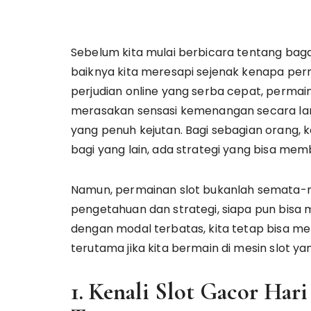
Sebelum kita mulai berbicara tentang baga
baiknya kita meresapi sejenak kenapa per
perjudian online yang serba cepat, permain
merasakan sensasi kemenangan secara la
yang penuh kejutan. Bagi sebagian orang, 
bagi yang lain, ada strategi yang bisa m
Namun, permainan slot bukanlah semata-m
pengetahuan dan strategi, siapa pun bisa
dengan modal terbatas, kita tetap bisa m
terutama jika kita bermain di mesin slot ya
1. Kenali Slot Gacor Hari