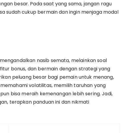
gan besar. Pada saat yang sama, jangan ragu
sa sudah cukup bermain dan ingin menjaga modal
al mengandalkan nasib semata, melainkan soal
itur bonus, dan bermain dengan strategi yang
rikan peluang besar bagi pemain untuk menang,
memahami volatilitas, memilih taruhan yang
pun bisa meraih kemenangan lebih sering. Jadi,
an, terapkan panduan ini dan nikmati