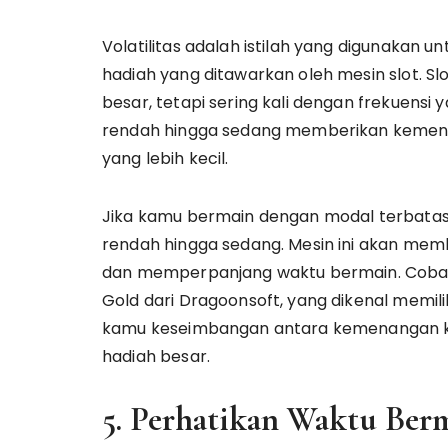
Volatilitas adalah istilah yang digunakan
hadiah yang ditawarkan oleh mesin slot. Sl
besar, tetapi sering kali dengan frekuensi y
rendah hingga sedang memberikan kemenan
yang lebih kecil.
Jika kamu bermain dengan modal terbatas, s
rendah hingga sedang. Mesin ini akan me
dan memperpanjang waktu bermain. Cobala
Gold dari Dragoonsoft, yang dikenal memili
kamu keseimbangan antara kemenangan ke
hadiah besar.
5. Perhatikan Waktu Ber