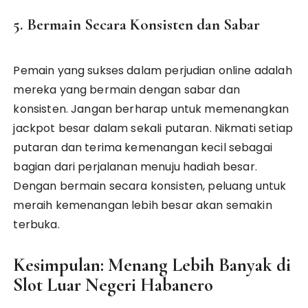
5.
Bermain Secara Konsisten dan Sabar
Pemain yang sukses dalam perjudian online adalah
mereka yang bermain dengan sabar dan
konsisten. Jangan berharap untuk memenangkan
jackpot besar dalam sekali putaran. Nikmati setiap
putaran dan terima kemenangan kecil sebagai
bagian dari perjalanan menuju hadiah besar.
Dengan bermain secara konsisten, peluang untuk
meraih kemenangan lebih besar akan semakin
terbuka.
Kesimpulan: Menang Lebih Banyak di
Slot Luar Negeri Habanero