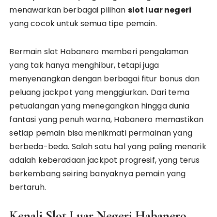
menawarkan berbagai pilihan
slot luar negeri
yang cocok untuk semua tipe pemain.
Bermain slot Habanero memberi pengalaman
yang tak hanya menghibur, tetapi juga
menyenangkan dengan berbagai fitur bonus dan
peluang jackpot yang menggiurkan. Dari tema
petualangan yang menegangkan hingga dunia
fantasi yang penuh warna, Habanero memastikan
setiap pemain bisa menikmati permainan yang
berbeda-beda. Salah satu hal yang paling menarik
adalah keberadaan jackpot progresif, yang terus
berkembang seiring banyaknya pemain yang
bertaruh.
Kenali Slot Luar Negeri Habanero