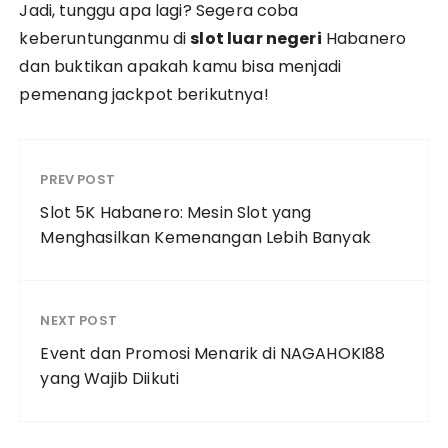
Jadi, tunggu apa lagi? Segera coba
keberuntunganmu di
slot luar negeri
Habanero
dan buktikan apakah kamu bisa menjadi
pemenang jackpot berikutnya!
PREV POST
Slot 5K Habanero: Mesin Slot yang
Menghasilkan Kemenangan Lebih Banyak
NEXT POST
Event dan Promosi Menarik di NAGAHOKI88
yang Wajib Diikuti