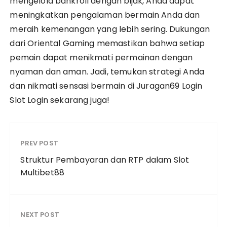
mengelola bankroll dengan bijak, Anda dapat
meningkatkan pengalaman bermain Anda dan
meraih kemenangan yang lebih sering. Dukungan
dari Oriental Gaming memastikan bahwa setiap
pemain dapat menikmati permainan dengan
nyaman dan aman. Jadi, temukan strategi Anda
dan nikmati sensasi bermain di Juragan69 Login
Slot Login sekarang juga!
PREV POST
Struktur Pembayaran dan RTP dalam Slot
Multibet88
NEXT POST