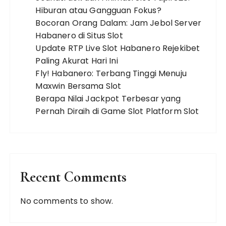
Hiburan atau Gangguan Fokus?
Bocoran Orang Dalam: Jam Jebol Server
Habanero di Situs Slot
Update RTP Live Slot Habanero Rejekibet
Paling Akurat Hari Ini
Fly! Habanero: Terbang Tinggi Menuju
Maxwin Bersama Slot
Berapa Nilai Jackpot Terbesar yang
Pernah Diraih di Game Slot Platform Slot
Recent Comments
No comments to show.